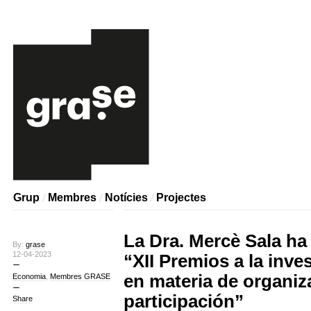
Grup
Membres
Notícies
Projectes
La Dra. Mercè Sala ha
By:
grase
12-04-2023
“XII Premios a la inve
en materia de organiz
Economia
,
Membres GRASE
participación”
Share